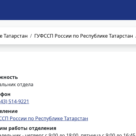
е Татарстан
ГУФССП России по Республике Татарстан
жность
альник отдела
ефон
843) 514-9221
еление
ССП России по Республике Татарстан
им работы отделения
дельник - четверг с 9:00 до 18:00, пятница с 9:00 до 16:45