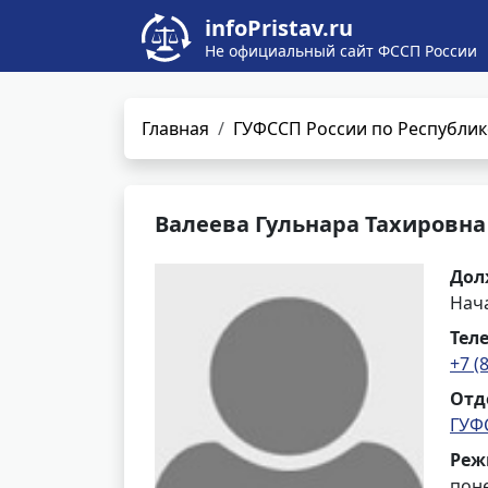
infoPristav.ru
Не официальный сайт ФССП России
Главная
ГУФССП России по Республик
Валеева Гульнара Тахировна
Дол
Нач
Тел
+7 (
Отд
ГУФ
Реж
поне