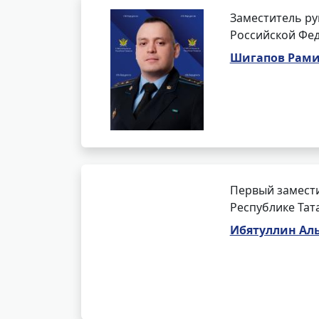
Заместитель ру
Российской Фед
Шигапов Рам
Первый замести
Республике Тат
Ибятуллин Ал