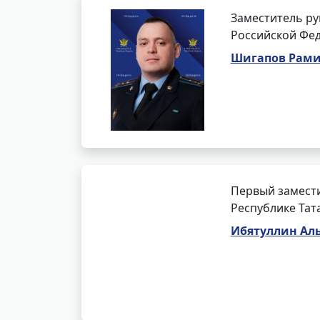
Заместитель ру
Российской Фед
Шигапов Рам
Первый замести
Республике Тат
Ибятуллин Ал