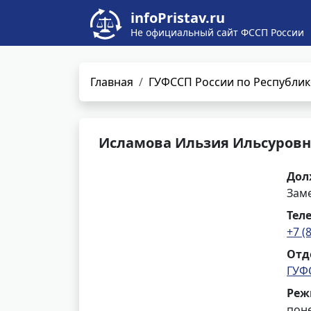
infoPristav.ru
Не официальный сайт ФССП России
Главная
ГУФССП России по Республик
Исламова Ильзия Ильсуровн
Дол
Зам
Тел
+7 (
Отд
ГУФ
Реж
поне