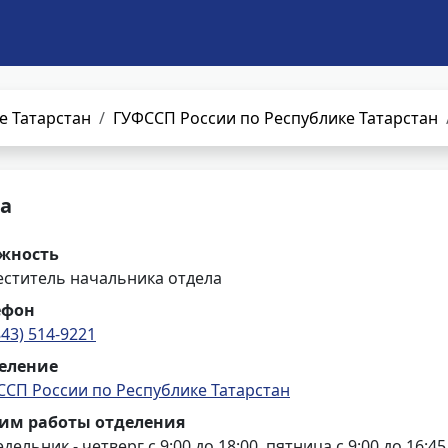
е Татарстан
ГУФССП России по Республике Татарстан
а
жность
еститель начальника отдела
ефон
843) 514-9221
еление
ССП России по Республике Татарстан
им работы отделения
дельник - четверг с 9:00 до 18:00, пятница с 9:00 до 16:45