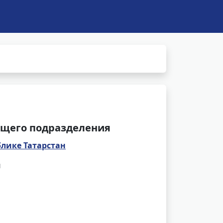
щего подразделения
блике Татарстан
и