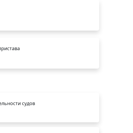
пристава
ельности судов