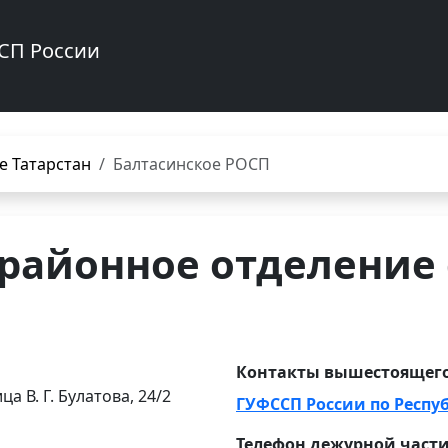
СП России
е Татарстан
Балтасинское РОСП
 районное отделение
Контакты вышестоящего
а В. Г. Булатова, 24/2
ГУФССП России по Респу
Телефон дежурной част