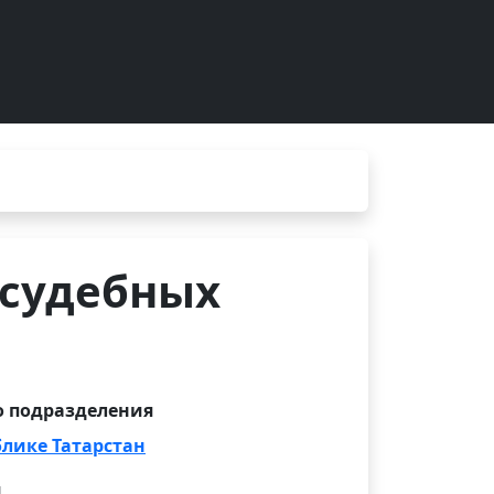
 судебных
 подразделения
блике Татарстан
и