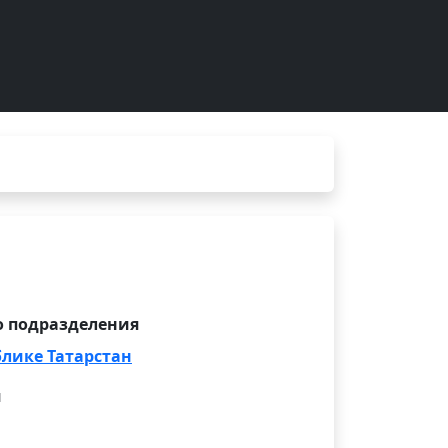
 подразделения
блике Татарстан
и