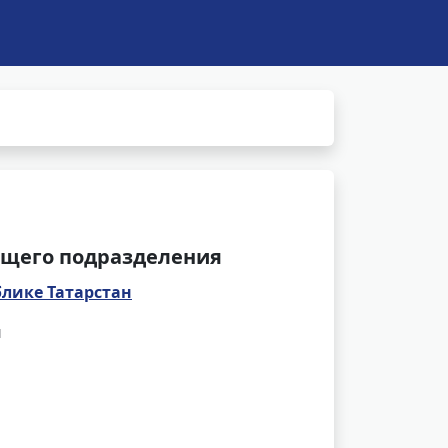
щего подразделения
блике Татарстан
и