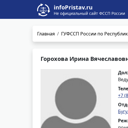
infoPristav.ru
Не официальный сайт ФССП России
Главная
ГУФССП России по Республик
Горохова Ирина Вячеславов
Дол
Вед
Тел
+7 (
Отд
Буг
Реж
поне