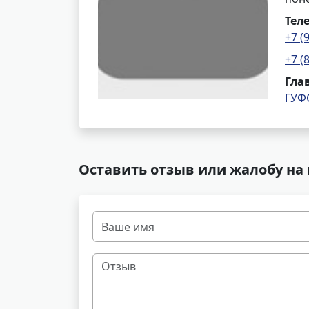
Тел
+7 (
+7 (
Гла
ГУФ
Оставить отзыв или жалобу на