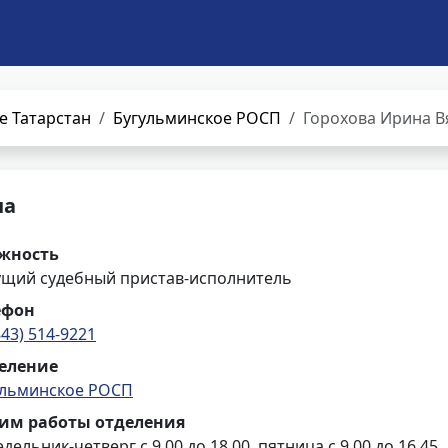
е Татарстан
Бугульминское РОСП
Горохова Ирина В
на
жность
ущий судебный пристав-исполнитель
ефон
843) 514-9221
еление
ульминское РОСП
им работы отделения
дельник-четверг с 9.00 до 18.00, пятница с 9.00 до 16.45