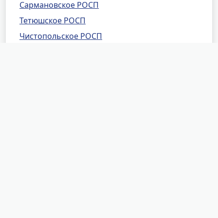
Сармановское РОСП
Тетюшское РОСП
Чистопольское РОСП
ОСП №2 г.Набережные Челны
ОСП №3 г.Набережные Челны
ОСП по ВАШ по г.Казани
ОСП №2 по Нижнекамскому району
Московское РОСП г.Казани
СОСП по Республике Татарстан
Елабужское РОСП
Нурлатское РОСП
Авиастроительное РОСП г.Казани
Актанышское РОСП
Алькеевское РОСП