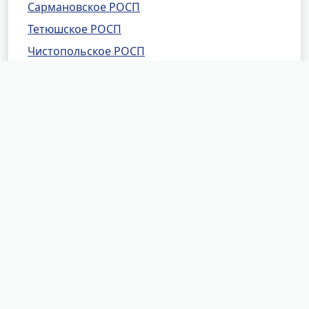
Сармановское РОСП
Тетюшское РОСП
Чистопольское РОСП
ОСП №2 г.Набережные Челны
ОСП №3 г.Набережные Челны
ОСП по ВАШ по г.Казани
ОСП №2 по Нижнекамскому району
Московское РОСП г.Казани
СОСП по Республике Татарстан
Елабужское РОСП
Нурлатское РОСП
Авиастроительное РОСП г.Казани
Актанышское РОСП
Алькеевское РОСП