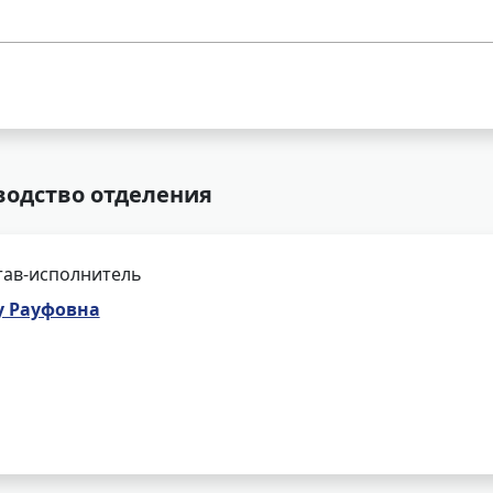
водство отделения
тав-исполнитель
у Рауфовна