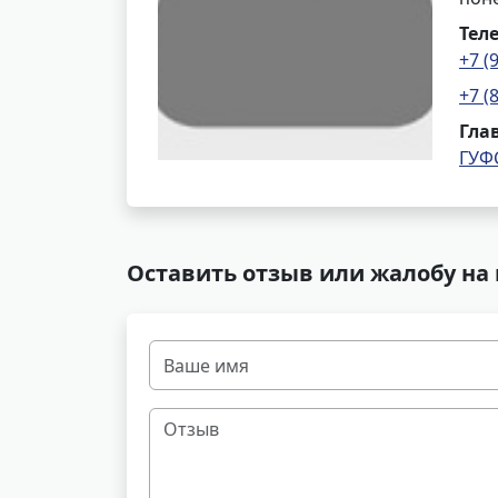
Тел
+7 (
+7 (
Гла
ГУФ
Оставить отзыв или жалобу на