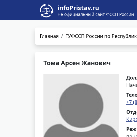
infoPristav.ru
Не официальный сайт ФССП России
Главная
ГУФССП России по Республик
Тома Арсен Жанович
Дол
Нач
Тел
+7 (
Отд
Кир
Реж
поне