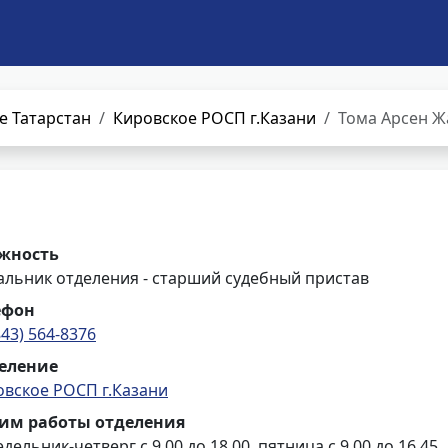
е Татарстан
Кировское РОСП г.Казани
Тома Арсен 
жность
альник отделения - старший судебный пристав
ефон
843) 564-8376
еление
овское РОСП г.Казани
им работы отделения
дельник-четверг с 9.00 до 18.00, пятница с 9.00 до 16.45