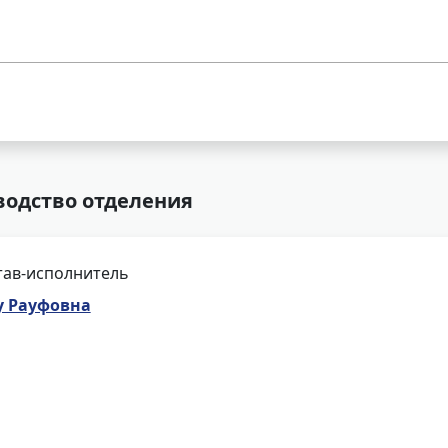
водство отделения
тав-исполнитель
у Рауфовна