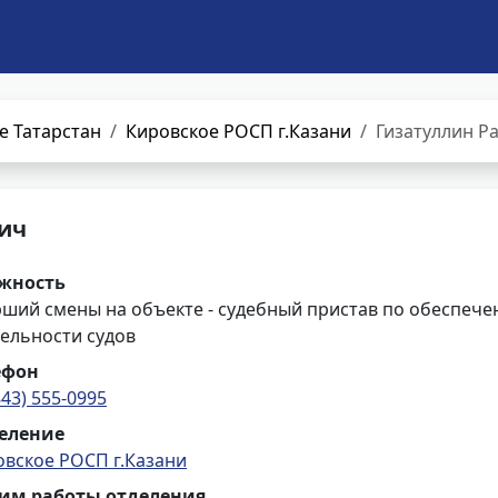
е Татарстан
Кировское РОСП г.Казани
Гизатуллин Р
ич
жность
рший смены на объекте - судебный пристав по обеспече
ельности судов
ефон
843) 555-0995
еление
овское РОСП г.Казани
им работы отделения