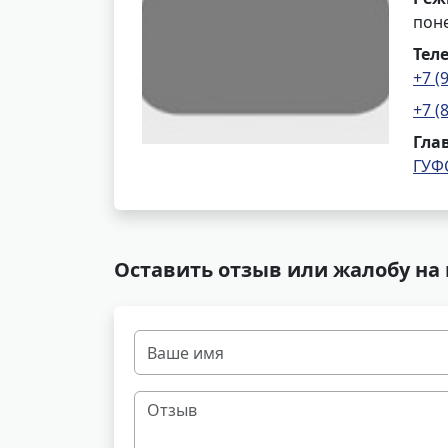
поне
Тел
+7 (
+7 (
Гла
ГУФ
Оставить отзыв или жалобу на