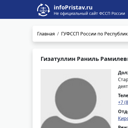
infoPristav.ru
Не официальный сайт ФССП России
Главная
ГУФССП России по Республик
Гизатуллин Раниль Рамилев
Дол
Ста
деят
Тел
+7 (
Отд
Кир
Реж