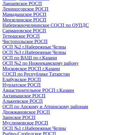
Лаишевское РОСП
Лениногорское РОСП
Мамадышское РОСП
Мензелинское РОСП
Набережночелнинское СОСП по ОУПДС
Сармановское РОСП
Тетюшское РОСП
Чистопольское РОСП
ОСП №2 г.Набережные Челны
ОСП №3 г.Набережные Челны
ОСП по ВАШ по г.Казани
ОСП №2 по Нижнекамскому району
Московское РОСП г.Казани
СОСП по Республике Татарстан
Елабужское РОСП
Нурлатское РОСП
Авиастроительное РОСП г.Казани
Актанышское РОСП
Алькеевское РОСП
ОСП по Арскому и Атнинскому районам
Дрожжановское РОСП
Заинское РОСП
Муслюмовское РОСП
ОСП №1 г.Набережные Челны
Рыбно-Слободское РОСП