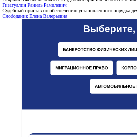
Гизатуллин Раниль Рамилевич
Судебный пристав по обеспечению установленного порядка де
Слободяник Елена Валерьевна