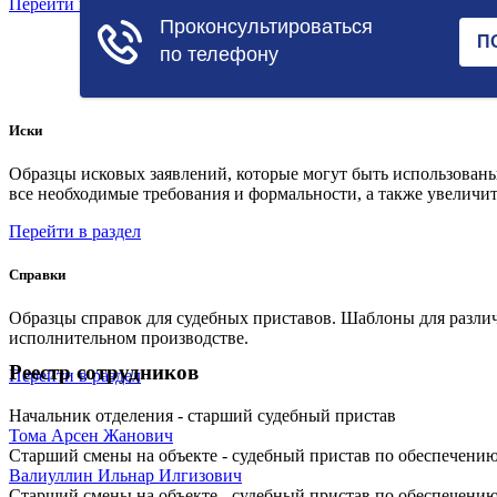
Перейти в раздел
Иски
Образцы исковых заявлений, которые могут быть использованы
все необходимые требования и формальности, а также увеличит
Перейти в раздел
Справки
Образцы справок для судебных приставов. Шаблоны для различ
исполнительном производстве.
Реестр сотрудников
Перейти в раздел
Начальник отделения - старший судебный пристав
Тома Арсен Жанович
Старший смены на объекте - судебный пристав по обеспечению
Валиуллин Ильнар Илгизович
Старший смены на объекте - судебный пристав по обеспечению