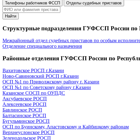
Телефоны работников ФССП
Отделы судебных приставов
Найти
Структурные подразделения ГУФССП России по 
Межрайонный отдел судебных приставов по особым исполнит
Отделение специального назначения
Районные отделения ГУФССП России по Республ
Вахитовское РОСП г.Казани
Ново-Савиновский РОСП г.Казани
ОСП №1 по Приволжскому району г. Казани
ОСП №1 по Советскому району г.Казани
Казанское СОСП по ОУПДС
Аксубаевское РОСП
Алексеевское РОСП
Бавлинское РОСП
Балтасинское РОСП
Бугульминское РОСП
ОСП по Буинскому, Апастовскому и Кайбицкому районам
Верхнеуслонское РОСП
Зеленодольское РОСП