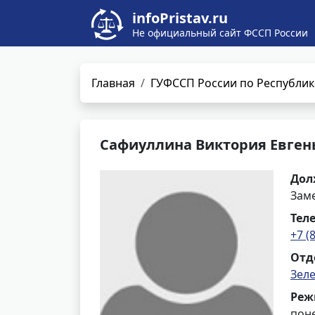
infoPristav.ru
Не официальный сайт ФССП России
Главная
ГУФССП России по Республик
Сафиуллина Виктория Евген
Дол
Заме
Тел
+7 (
Отд
Зел
Реж
поне