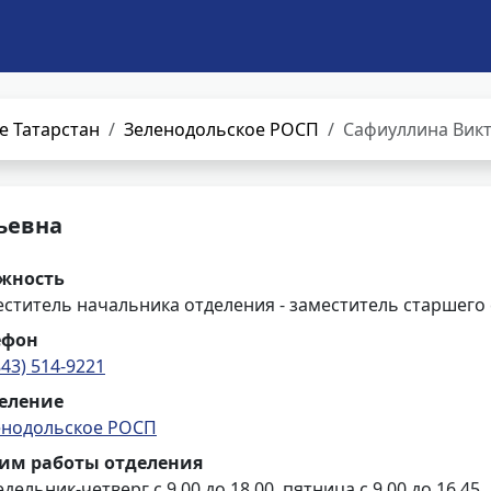
е Татарстан
Зеленодольское РОСП
Сафиуллина Викт
ьевна
жность
ститель начальника отделения - заместитель старшего
ефон
843) 514-9221
еление
енодольское РОСП
им работы отделения
дельник-четверг с 9.00 до 18.00, пятница с 9.00 до 16.45