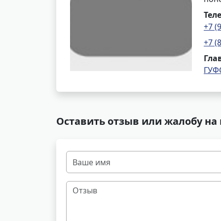
Тел
+7 (
+7 (
Гла
ГУФ
Оставить отзыв или жалобу на