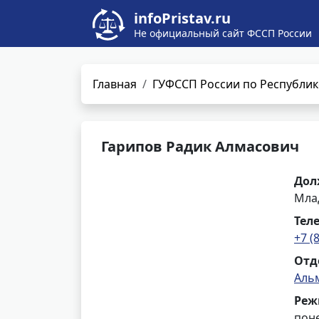
infoPristav.ru
Не официальный сайт ФССП России
Главная
ГУФССП России по Республик
Гарипов Радик Алмасович
Дол
Мла
Тел
+7 (
Отд
Аль
Реж
поне