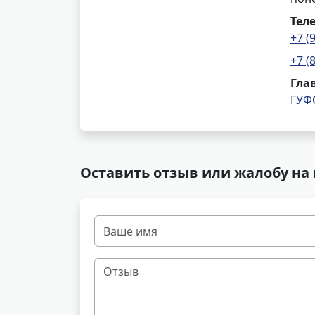
Тел
+7 (
+7 (
Гла
ГУФ
Оставить отзыв или жалобу на