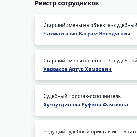
Реестр сотрудников
Старший смены на объекте - судебный
Чахмахсазян Ваграм Володяевич
Старший смены на объекте - судебный
Харрасов Артур Хамзович
Судебный пристав-исполнитель
Хуснутдинова Руфина Фаязовна
Ведущий судебный пристав-исполнит