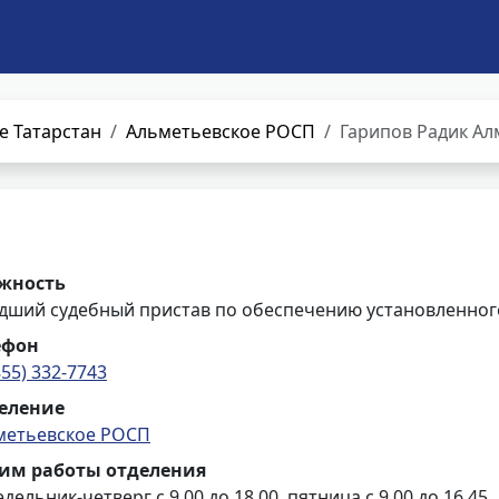
е Татарстан
Альметьевское РОСП
Гарипов Радик А
жность
дший судебный пристав по обеспечению установленного
ефон
855) 332-7743
еление
метьевское РОСП
им работы отделения
дельник-четверг с 9.00 до 18.00, пятница с 9.00 до 16.45