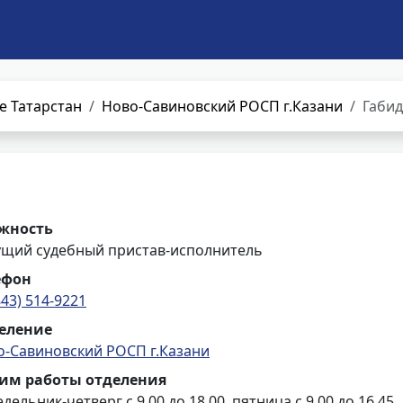
е Татарстан
Ново-Савиновский РОСП г.Казани
Габид
жность
ущий судебный пристав-исполнитель
ефон
843) 514-9221
еление
о-Савиновский РОСП г.Казани
им работы отделения
дельник-четверг с 9.00 до 18.00, пятница с 9.00 до 16.45