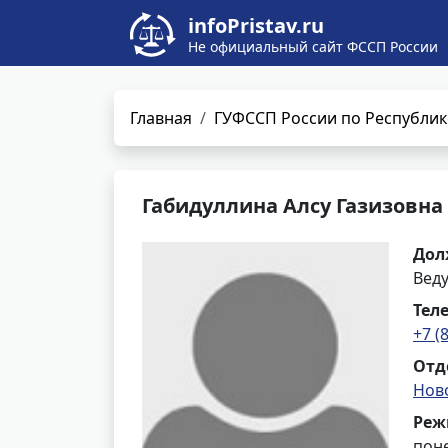
infoPristav.ru
Не официальный сайт ФССП России
Главная
ГУФССП России по Республик
Габидуллина Алсу Газизовна
Дол
Вед
Тел
+7 (
Отд
Нов
Реж
поне