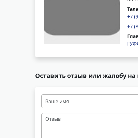
Тел
+7 (
+7 (
Гла
ГУФ
Оставить отзыв или жалобу на