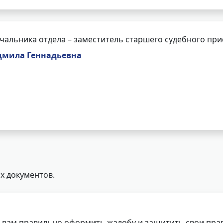
чальника отдела – заместитель старшего судебного при
мила Геннадьевна
х документов.
 вам правильно оформить жалобу и защитить свои прав