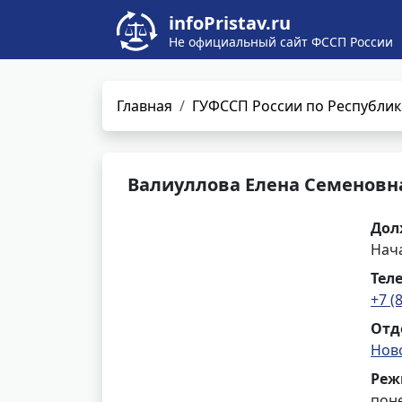
infoPristav.ru
Не официальный сайт ФССП России
Главная
ГУФССП России по Республик
Валиуллова Елена Семеновн
Дол
Нача
Тел
+7 (
Отд
Нов
Реж
поне