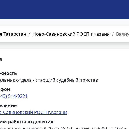
е Татарстан
Ново-Савиновский РОСП г.Казани
Валиу
а
жность
льник отдела - старший судебный пристав
ефон
843) 514-9221
еление
о-Савиновский РОСП г.Казани
им работы отделения
дельник-четверг с 9.00 до 18.00, пятница с 9.00 до 16.45