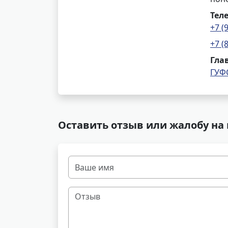
Тел
+7 (
+7 (
Гла
ГУФ
Оставить отзыв или жалобу на