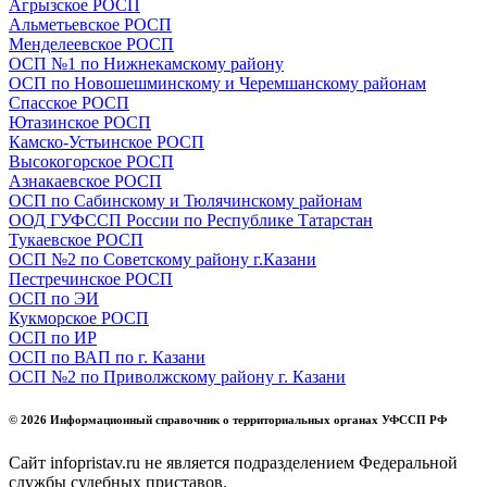
Агрызское РОСП
Альметьевское РОСП
Менделеевское РОСП
ОСП №1 по Нижнекамскому району
ОСП по Новошешминскому и Черемшанскому районам
Спасское РОСП
Ютазинское РОСП
Камско-Устьинское РОСП
Высокогорское РОСП
Азнакаевское РОСП
ОСП по Сабинскому и Тюлячинскому районам
ООД ГУФССП России по Республике Татарстан
Тукаевское РОСП
ОСП №2 по Советскому району г.Казани
Пестречинское РОСП
ОСП по ЭИ
Кукморское РОСП
ОСП по ИР
ОСП по ВАП по г. Казани
ОСП №2 по Приволжскому району г. Казани
© 2026 Информационный справочник о территориальных органах УФССП РФ
Сайт infopristav.ru не является подразделением Федеральной
службы судебных приставов.