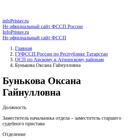
infoPristav.ru
Не официальный сайт ФССП России
InfoPristav.ru
Не официальный сайт ФССП
Главная
ГУФССП России по Республике Татарстан
ОСП по Арскому и Атнинскому районам
Бунькова Оксана Гайнулловна
Бунькова Оксана
Гайнулловна
Должность
Заместитель начальника отдела – заместитель старшего
судебного пристава
Отделение