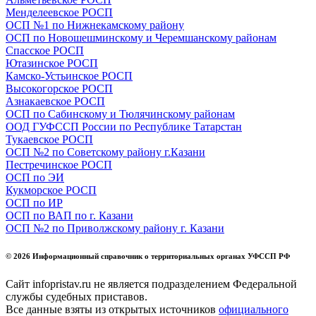
Менделеевское РОСП
ОСП №1 по Нижнекамскому району
ОСП по Новошешминскому и Черемшанскому районам
Спасское РОСП
Ютазинское РОСП
Камско-Устьинское РОСП
Высокогорское РОСП
Азнакаевское РОСП
ОСП по Сабинскому и Тюлячинскому районам
ООД ГУФССП России по Республике Татарстан
Тукаевское РОСП
ОСП №2 по Советскому району г.Казани
Пестречинское РОСП
ОСП по ЭИ
Кукморское РОСП
ОСП по ИР
ОСП по ВАП по г. Казани
ОСП №2 по Приволжскому району г. Казани
© 2026 Информационный справочник о территориальных органах УФССП РФ
Сайт infopristav.ru не является подразделением Федеральной
службы судебных приставов.
Все данные взяты из открытых источников
официального