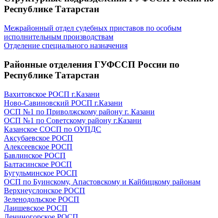
Республике Татарстан
Межрайонный отдел судебных приставов по особым
исполнительным производствам
Отделение специального назначения
Районные отделения ГУФССП России по
Республике Татарстан
Вахитовское РОСП г.Казани
Ново-Савиновский РОСП г.Казани
ОСП №1 по Приволжскому району г. Казани
ОСП №1 по Советскому району г.Казани
Казанское СОСП по ОУПДС
Аксубаевское РОСП
Алексеевское РОСП
Бавлинское РОСП
Балтасинское РОСП
Бугульминское РОСП
ОСП по Буинскому, Апастовскому и Кайбицкому районам
Верхнеуслонское РОСП
Зеленодольское РОСП
Лаишевское РОСП
Лениногорское РОСП