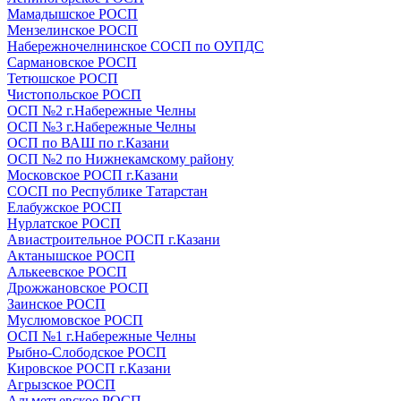
Мамадышское РОСП
Мензелинское РОСП
Набережночелнинское СОСП по ОУПДС
Сармановское РОСП
Тетюшское РОСП
Чистопольское РОСП
ОСП №2 г.Набережные Челны
ОСП №3 г.Набережные Челны
ОСП по ВАШ по г.Казани
ОСП №2 по Нижнекамскому району
Московское РОСП г.Казани
СОСП по Республике Татарстан
Елабужское РОСП
Нурлатское РОСП
Авиастроительное РОСП г.Казани
Актанышское РОСП
Алькеевское РОСП
Дрожжановское РОСП
Заинское РОСП
Муслюмовское РОСП
ОСП №1 г.Набережные Челны
Рыбно-Слободское РОСП
Кировское РОСП г.Казани
Агрызское РОСП
Альметьевское РОСП