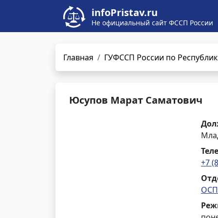
infoPristav.ru
Не официальный сайт ФССП России
Главная
ГУФССП России по Республик
Юсупов Марат Саматович
Дол
Мла
Тел
+7 (
Отд
ОСП
Реж
поне