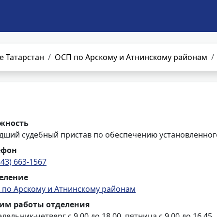
е Татарстан
ОСП по Арскому и Атнинскому районам
жность
дший судебный пристав по обеспечению установленного
ефон
843) 663-1567
еление
 по Арскому и Атнинскому районам
им работы отделения
дельник-четверг с 9.00 до 18.00, пятница с 9.00 до 16.45