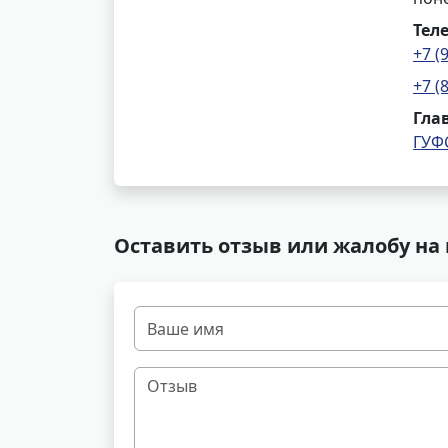
Тел
+7 (
+7 (
Гла
ГУФ
Оставить отзыв или жалобу на