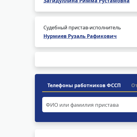
Загидуллина Римма Рустамовна
Судебный пристав-исполнитель
Нурмиев Рузаль Рафикович
Телефоны работников ФССП
О