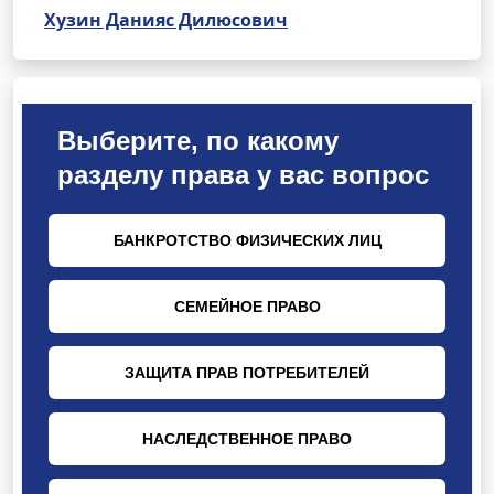
Хузин Данияс Дилюсович