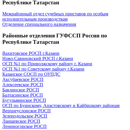
Республике Татарстан
Межрайонный отдел судебных приставов по особым
исполнительным производствам
Отделение специального назначения
Районные отделения ГУФССП России по
Республике Татарстан
Вахитовское РОСП г.Казани
Ново-Савиновский РОСП г.Казани
ОСП №1 по Приволжскому району г. Казани
ОСП №1 по Советскому району г.Казани
Казанское СОСП по ОУПДС
Аксубаевское РОСП
Алексеевское РОСП
Бавлинское РОСП
Балтасинское РОСП
Бугульминское РОСП
ОСП по Буинскому, Апастовскому и Кайбицкому районам
Верхнеуслонское РОСП
Зеленодольское РОСП
Лаишевское РОСП
Лениногорское РОСП