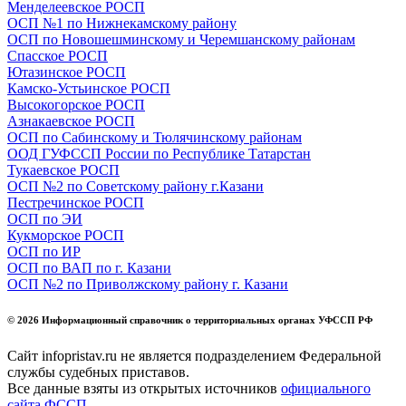
Менделеевское РОСП
ОСП №1 по Нижнекамскому району
ОСП по Новошешминскому и Черемшанскому районам
Спасское РОСП
Ютазинское РОСП
Камско-Устьинское РОСП
Высокогорское РОСП
Азнакаевское РОСП
ОСП по Сабинскому и Тюлячинскому районам
ООД ГУФССП России по Республике Татарстан
Тукаевское РОСП
ОСП №2 по Советскому району г.Казани
Пестречинское РОСП
ОСП по ЭИ
Кукморское РОСП
ОСП по ИР
ОСП по ВАП по г. Казани
ОСП №2 по Приволжскому району г. Казани
© 2026 Информационный справочник о территориальных органах УФССП РФ
Сайт infopristav.ru не является подразделением Федеральной
службы судебных приставов.
Все данные взяты из открытых источников
официального
сайта ФССП