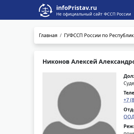
infoPristav.ru
Не официальный сайт ФССП России
Главная
ГУФССП России по Республик
Никонов Алексей Александр
Дол
Суд
Тел
+7 (
Отд
ООД
Реж
поне