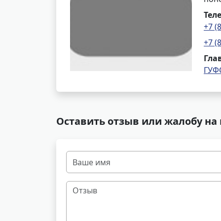
Тел
+7 (
+7 (
Гла
ГУФ
Оставить отзыв или жалобу на