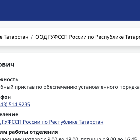
е Татарстан
ООД ГУФССП России по Республике Татар
ович
жность
ебный пристав по обеспечению установленного порядка
ефон
843) 514-9235
еление
 ГУФССП России по Республике Татарстан
им работы отделения
дельник-четверг с 9.00 до 18.00, пятница с 9.00 до 16.45