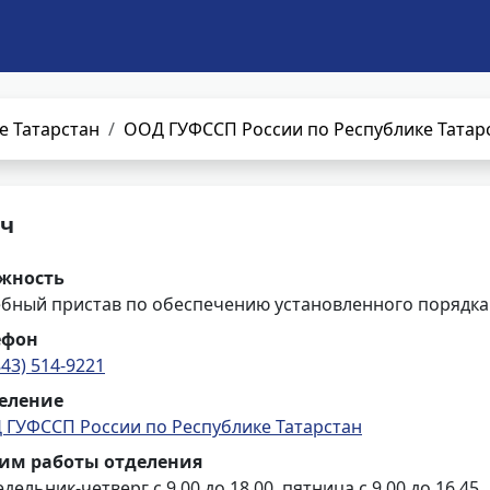
е Татарстан
ООД ГУФССП России по Республике Татар
ич
жность
ебный пристав по обеспечению установленного порядка
ефон
843) 514-9221
еление
 ГУФССП России по Республике Татарстан
им работы отделения
дельник-четверг с 9.00 до 18.00, пятница с 9.00 до 16.45