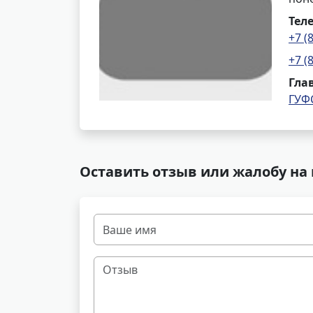
Тел
+7 (
+7 (
Гла
ГУФ
Оставить отзыв или жалобу на