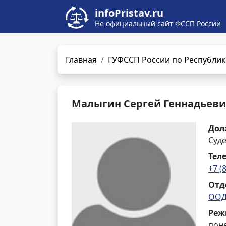
infoPristav.ru
Не официальный сайт ФССП России
Главная
ГУФССП России по Республик
Малыгин Сергей Геннадьев
Дол
Суд
Тел
+7 (
Отд
ООД
Реж
поне