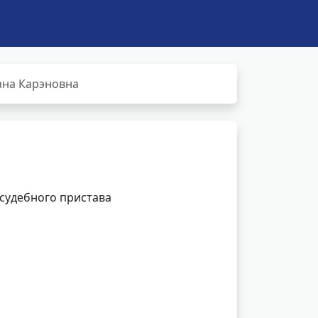
ана Карэновна
 судебного пристава