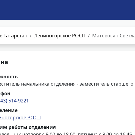
е Татарстан
Лениногорское РОСП
Матевосян Светл
вна
жность
ститель начальника отделения - заместитель старшего
ефон
843) 514-9221
еление
иногорское РОСП
им работы отделения
дельник-четверг с 9.00 до 18.00, пятница с 9.00 до 16.45