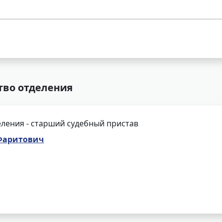
тво отделения
ления - старший судебный пристав
 Фаритович