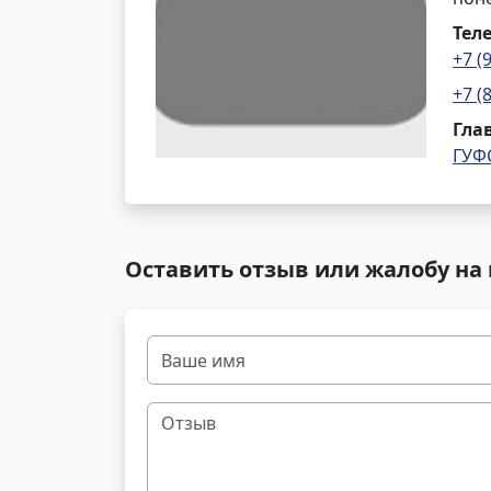
Тел
+7 (
+7 (
Гла
ГУФ
Оставить отзыв или жалобу на