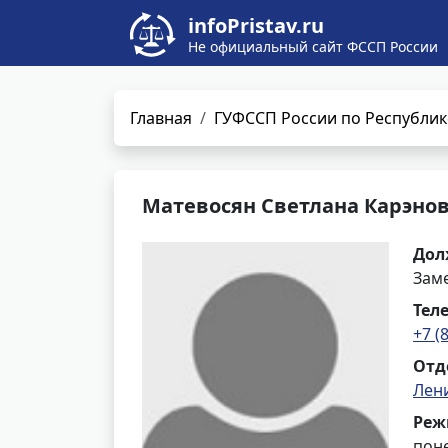
infoPristav.ru
Не официальный сайт ФССП России
Главная
ГУФССП России по Республик
Матевосян Светлана Карэно
Дол
Заме
Тел
+7 (
Отд
Лен
Реж
поне