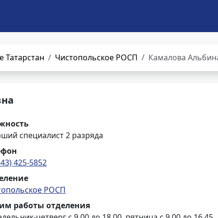
е Татарстан
Чистопольское РОСП
Камалова Альбин
вна
жность
рший специалист 2 разряда
ефон
843) 425-5852
еление
топольское РОСП
им работы отделения
дельник-четверг с 9.00 до 18.00, пятница с 9.00 до 16.45