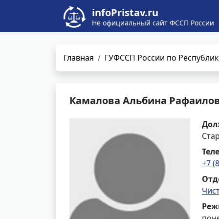
infoPristav.ru
Не официальный сайт ФССП России
Главная
ГУФССП России по Республик
Камалова Альбина Рафаило
Дол
Ста
Тел
+7 (
Отд
Чис
Реж
поне