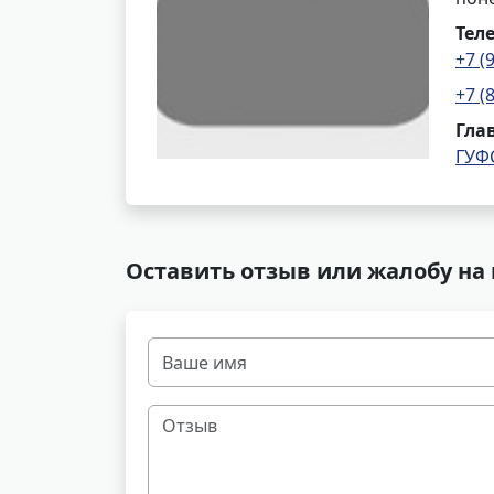
Тел
+7 (
+7 (
Гла
ГУФ
Оставить отзыв или жалобу на