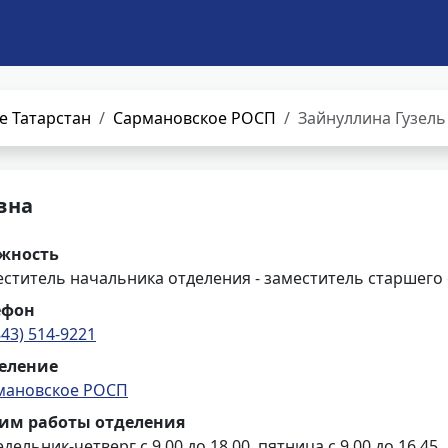
е Татарстан
Сармановское РОСП
Зайнуллина Гузел
вна
жность
ститель начальника отделения - заместитель старшего
ефон
843) 514-9221
еление
мановское РОСП
им работы отделения
дельник-четверг с 9.00 до 18.00, пятница с 9.00 до 16.45