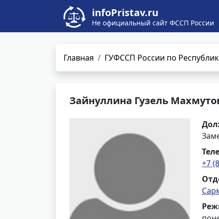
infoPristav.ru
Не официальный сайт ФССП России
Главная
ГУФССП России по Республик
Зайнуллина Гузель Махмуто
Дол
Заме
Тел
+7 (
Отд
Сар
Реж
поне