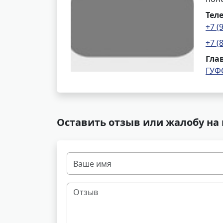
Тел
+7 (
+7 (
Гла
ГУФ
Оставить отзыв или жалобу на