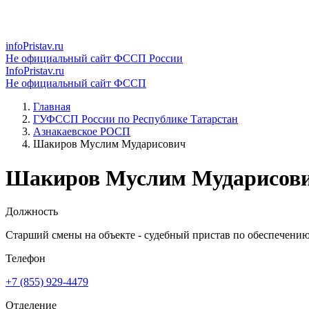
infoPristav.ru
Не официальный сайт ФССП России
InfoPristav.ru
Не официальный сайт ФССП
Главная
ГУФССП России по Республике Татарстан
Азнакаевское РОСП
Шакиров Муслим Мударисович
Шакиров Муслим Мударисов
Должность
Старший смены на объекте - судебный пристав по обеспечению
Телефон
+7 (855) 929-4479
Отделение