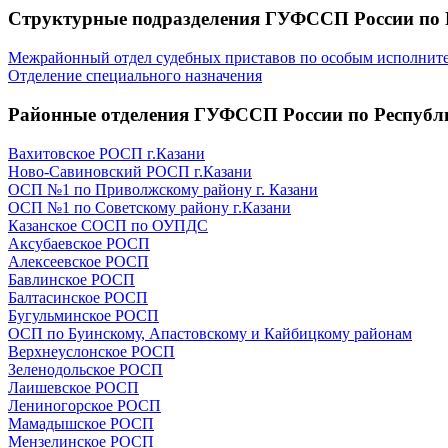
Структурные подразделения ГУФССП России по 
Межрайонный отдел судебных приставов по особым исполнит
Отделение специального назначения
Районные отделения ГУФССП России по Республ
Вахитовское РОСП г.Казани
Ново-Савиновский РОСП г.Казани
ОСП №1 по Приволжскому району г. Казани
ОСП №1 по Советскому району г.Казани
Казанское СОСП по ОУПДС
Аксубаевское РОСП
Алексеевское РОСП
Бавлинское РОСП
Балтасинское РОСП
Бугульминское РОСП
ОСП по Буинскому, Апастовскому и Кайбицкому районам
Верхнеуслонское РОСП
Зеленодольское РОСП
Лаишевское РОСП
Лениногорское РОСП
Мамадышское РОСП
Мензелинское РОСП