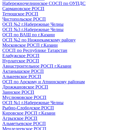
Набережночелнинское СОСП по ОУПДС
Сармановское РОСП
Тетюшское РОСП
Чистопольское РОСП
ОСП №2 г.Набережные Челны
ОСП №3 г.Набережные Челны
ОСП по ВАШ по г.Казани
ОСП №2 по Нижнекамскому району
Московское РОСП г.Казани
СОСП по Республике Татарстан
Елабужское РОСП
Нурлатское РОСП
Авиастроительное РОСП г.Казани
Актанышское РОСП
Алькеевское РОСП
ОСП по Арскому и Атнинскому районам
Дрожжановское РОСП
Заинское РОСП
Муслюмовское РОСП
ОСП №1 г.Набережные Челны
Рыбно-Слободское РОСП
Кировское РОСП г.Казани
Агрызское РОСП
Альметьевское РОСП
Менделеевское РОСП