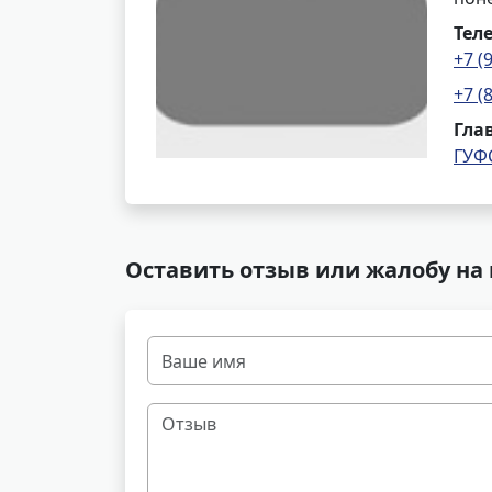
Тел
+7 (
+7 (
Гла
ГУФ
Оставить отзыв или жалобу на