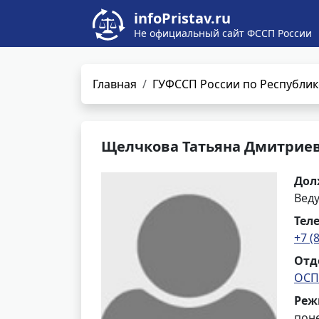
infoPristav.ru
Не официальный сайт ФССП России
Главная
ГУФССП России по Республик
Щелчкова Татьяна Дмитрие
Дол
Вед
Тел
+7 (
Отд
ОСП
Реж
поне