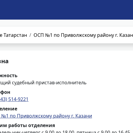
е Татарстан
ОСП №1 по Приволжскому району г. Каза
вна
жность
ущий судебный пристав-исполнитель
ефон
843) 514-9221
еление
 №1 по Приволжскому району г. Казани
им работы отделения
дельник-четверг с 9.00 до 18.00, пятница с 9.00 до 16.45