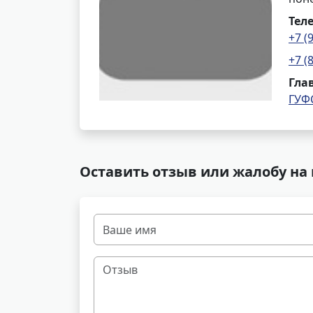
Тел
+7 (
+7 (
Гла
ГУФ
Оставить отзыв или жалобу на