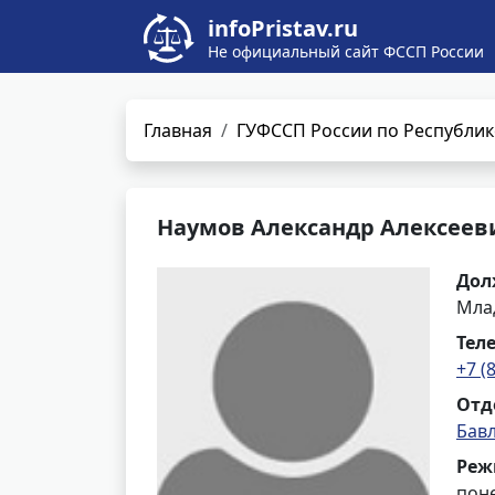
infoPristav.ru
Не официальный сайт ФССП России
Главная
ГУФССП России по Республик
Наумов Александр Алексеев
Дол
Мла
Тел
+7 (
Отд
Бав
Реж
поне