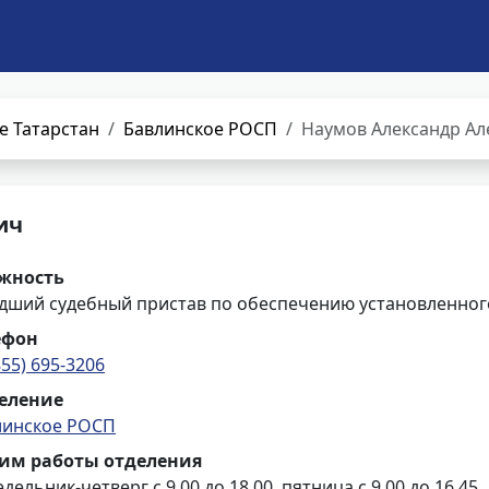
е Татарстан
Бавлинское РОСП
Наумов Александр Ал
ич
жность
дший судебный пристав по обеспечению установленного
ефон
855) 695-3206
еление
линское РОСП
им работы отделения
дельник-четверг с 9.00 до 18.00, пятница с 9.00 до 16.45