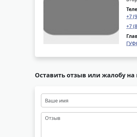
Тел
+7 (
+7 (
Гла
ГУФ
Оставить отзыв или жалобу на