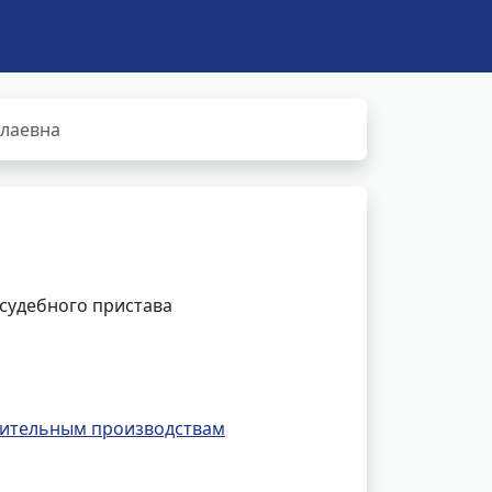
олаевна
 судебного пристава
нительным производствам