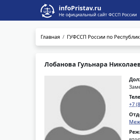
infoPristav.ru
Не официальный сайт ФССП России
Главная
ГУФССП России по Республик
Лобанова Гульнара Николае
Дол
Заме
Тел
+7 (
Отд
Меж
Реж
втор