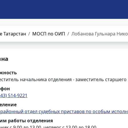
е Татарстан
МОСП по ОИП
Лобанова Гульнара Ник
вна
жность
ститель начальника отделения - заместитель старшего
ефон
843) 514-9221
еление
районный отдел судебных приставов по особым испол
им работы отделения
ник с 9.00 до 13.00, четверг с 13.00 до 18.00