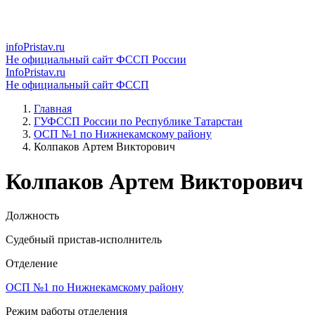
infoPristav.ru
Не официальный сайт ФССП России
InfoPristav.ru
Не официальный сайт ФССП
Главная
ГУФССП России по Республике Татарстан
ОСП №1 по Нижнекамскому району
Колпаков Артем Викторович
Колпаков Артем Викторович
Должность
Судебный пристав-исполнитель
Отделение
ОСП №1 по Нижнекамскому району
Режим работы отделения