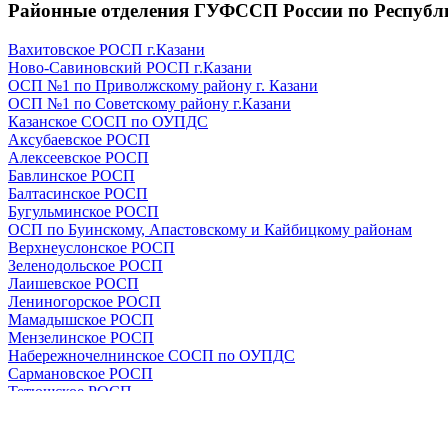
Районные отделения ГУФССП России по Республ
Вахитовское РОСП г.Казани
Ново-Савиновский РОСП г.Казани
ОСП №1 по Приволжскому району г. Казани
ОСП №1 по Советскому району г.Казани
Казанское СОСП по ОУПДС
Аксубаевское РОСП
Алексеевское РОСП
Бавлинское РОСП
Балтасинское РОСП
Бугульминское РОСП
ОСП по Буинскому, Апастовскому и Кайбицкому районам
Верхнеуслонское РОСП
Зеленодольское РОСП
Лаишевское РОСП
Лениногорское РОСП
Мамадышское РОСП
Мензелинское РОСП
Набережночелнинское СОСП по ОУПДС
Сармановское РОСП
Тетюшское РОСП
Чистопольское РОСП
ОСП №2 г.Набережные Челны
ОСП №3 г.Набережные Челны