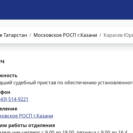
е Татарстан
Московское РОСП г.Казани
Карасев Юр
ич
жность
дший судебный пристав по обеспечению установленного
ефон
843) 514-9221
еление
ковское РОСП г.Казани
им работы отделения
дельник-четверг с 9.00 до 18.00, пятница с 9.00 до 16.4