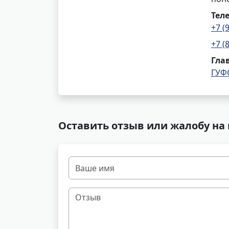
Тел
+7 (
+7 (
Гла
ГУФ
Оставить отзыв или жалобу на