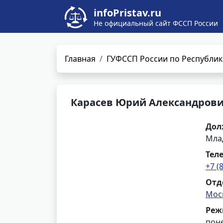
infoPristav.ru
Не официальный сайт ФССП России
Главная
ГУФССП России по Республик
Карасев Юрий Александров
Дол
Мла
Тел
+7 (
Отд
Мос
Реж
поне