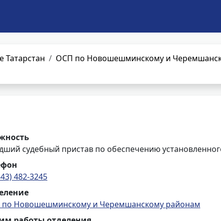
е Татарстан
ОСП по Новошешминскому и Черемшанс
жность
дший судебный пристав по обеспечению установленного
ефон
843) 482-3245
еление
 по Новошешминскому и Черемшанскому районам
им работы отделения