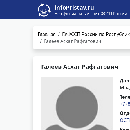
infoPristav.ru
Не официальный сайт ФССП России
Главная
ГУФССП России по Республик
Галеев Асхат Рафгатович
Галеев Асхат Рафгатович
Дол
Мла
Тел
+7 (
Отд
ОСП
Реж