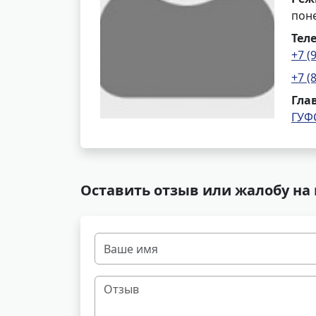
поне
Тел
+7 (
+7 (
Гла
ГУФ
Оставить отзыв или жалобу на