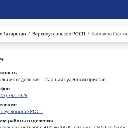
е Татарстан
Верхнеуслонское РОСП
Баскаков Свято
ич
жность
альник отделения - старший судебный пристав
ефон
843) 792-2329
еление
хнеуслонское РОСП
им работы отделения
дельник-четверг с 9.00 до 18.00, пятница с 9.00 до 16.45