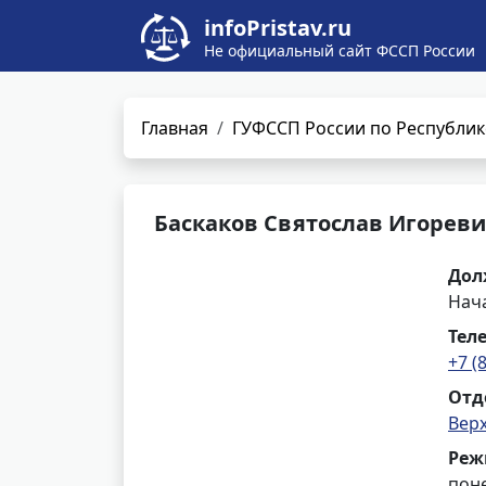
infoPristav.ru
Не официальный сайт ФССП России
Главная
ГУФССП России по Республик
Баскаков Святослав Игорев
Дол
Нач
Тел
+7 (
Отд
Вер
Реж
поне