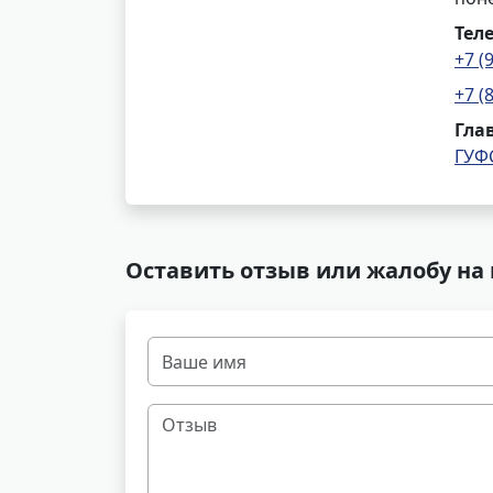
Тел
+7 (
+7 (
Гла
ГУФ
Оставить отзыв или жалобу на