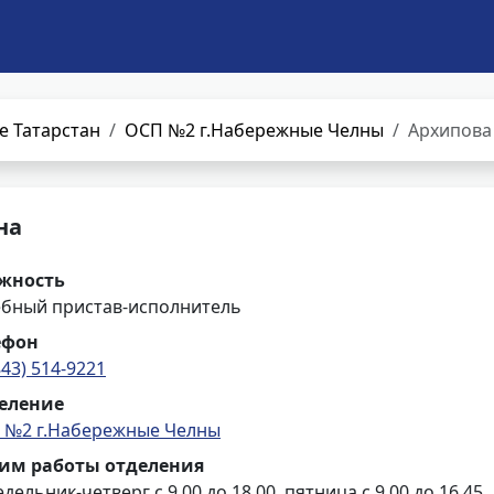
е Татарстан
ОСП №2 г.Набережные Челны
Архипова
на
жность
ебный пристав-исполнитель
ефон
843) 514-9221
еление
 №2 г.Набережные Челны
им работы отделения
дельник-четверг с 9.00 до 18.00, пятница с 9.00 до 16.45