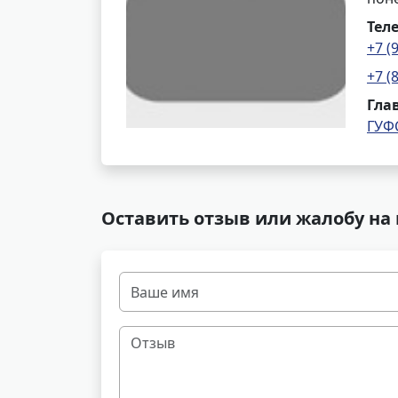
Тел
+7 (
+7 (
Гла
ГУФ
Оставить отзыв или жалобу на