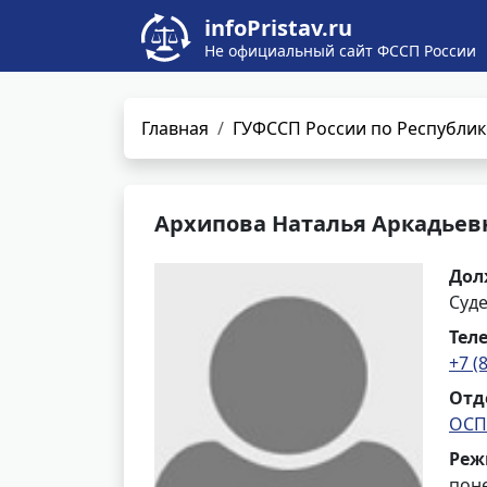
infoPristav.ru
Не официальный сайт ФССП России
Главная
ГУФССП России по Республик
Архипова Наталья Аркадьев
Дол
Суд
Тел
+7 (
Отд
ОСП
Реж
поне