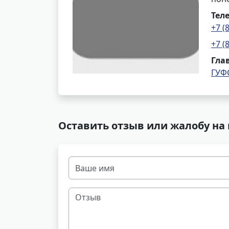
Тел
+7 (
+7 (
Гла
ГУФ
Оставить отзыв или жалобу на