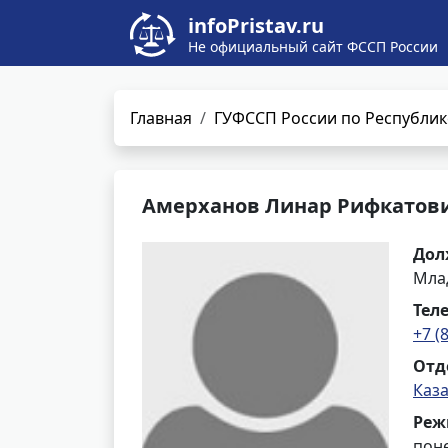
infoPristav.ru
Не официальный сайт ФССП России
Главная
ГУФССП России по Республик
Амерханов Линар Рифкатов
Дол
Мла
Тел
+7 (
Отд
Каз
Реж
поне