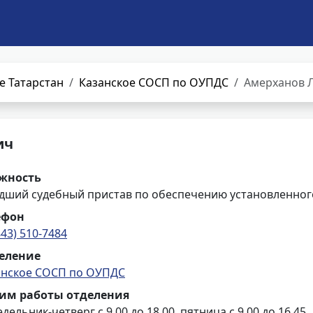
е Татарстан
Казанское СОСП по ОУПДС
Амерханов 
ич
жность
дший судебный пристав по обеспечению установленного
ефон
843) 510-7484
еление
анское СОСП по ОУПДС
им работы отделения
дельник-четверг с 9.00 до 18.00, пятница с 9.00 до 16.45