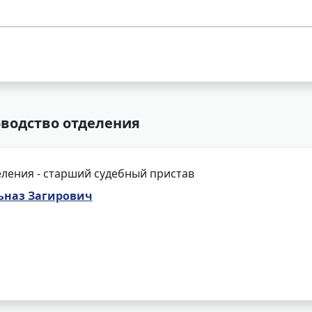
оводство отделения
ления - старший судебный пристав
ьназ Загирович