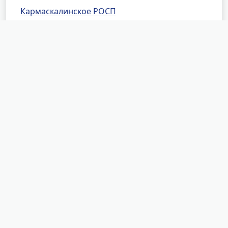
Кармаскалинское РОСП
Мечетлинское РОСП
Миякинское РОСП
Салаватское РОСП
Шаранское РОСП
Стерлибашевское РОСП
Чишминское РОСП
ОСП по г. Белебею и Белебеевскому району
Уфимское РОСП
Стерлитамакское РОСП
ОСП по г. Кумертау и Куюргазинскому району
Бижбулякское РОСП
ОСП по г. Нефтекамску и Краснокамскому
району