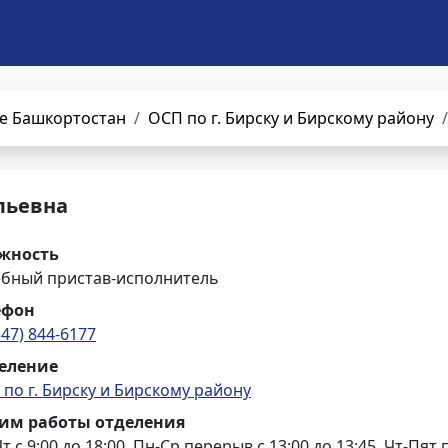
е Башкортостан
ОСП по г. Бирску и Бирскому району
льевна
жность
ебный пристав-исполнитель
ефон
347) 844-6177
еление
по г. Бирску и Бирскому району
им работы отделения
т с 9:00 до 18:00, Пн-Ср перерыв с 13:00 до 13:45, Чт-Пят 