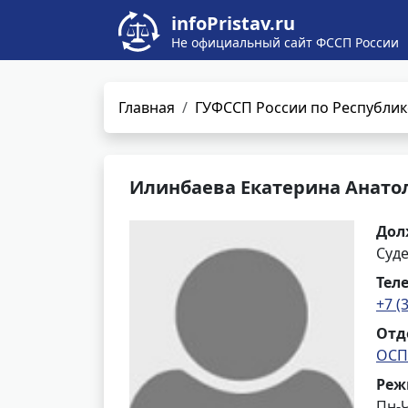
infoPristav.ru
Не официальный сайт ФССП России
Главная
ГУФССП России по Республик
Илинбаева Екатерина Анато
Дол
Суд
Тел
+7 (
Отд
ОСП 
Реж
Пн-Ч