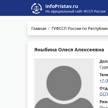
infoPristav.ru
Не официальный сайт ФССП России
Главная
ГУФССП России по Республик
Яныбина Олеся Алексеевна
Дол
Суд
Тел
+7 (
Отд
ОСП 
Реж
Пн-Ч