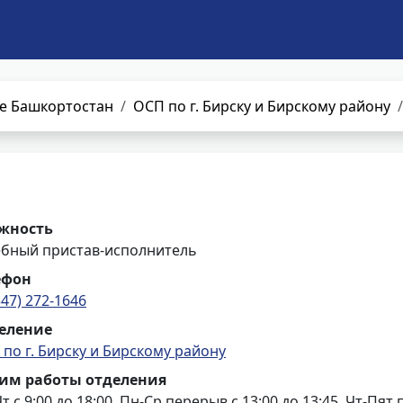
е Башкортостан
ОСП по г. Бирску и Бирскому району
жность
ебный пристав-исполнитель
ефон
347) 272-1646
еление
по г. Бирску и Бирскому району
им работы отделения
т с 9:00 до 18:00, Пн-Ср перерыв с 13:00 до 13:45, Чт-Пят 