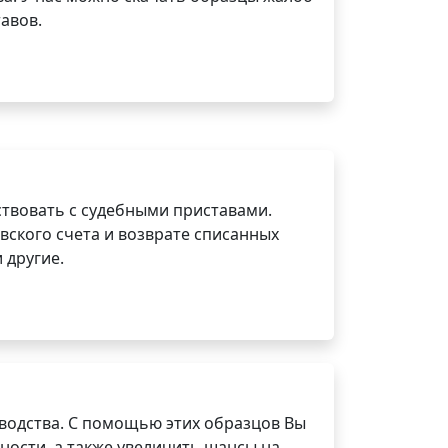
авов.
ствовать с судебными приставами.
вского счета и возврате списанных
 другие.
водства. С помощью этих образцов Вы
ности, а также увеличить шансы на