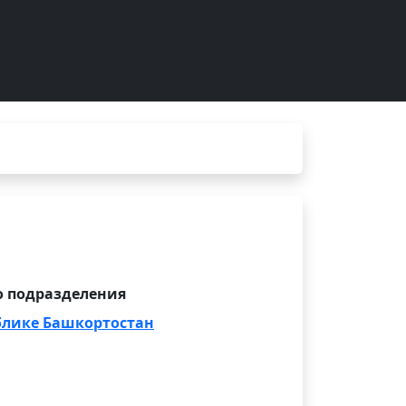
 подразделения
блике Башкортостан