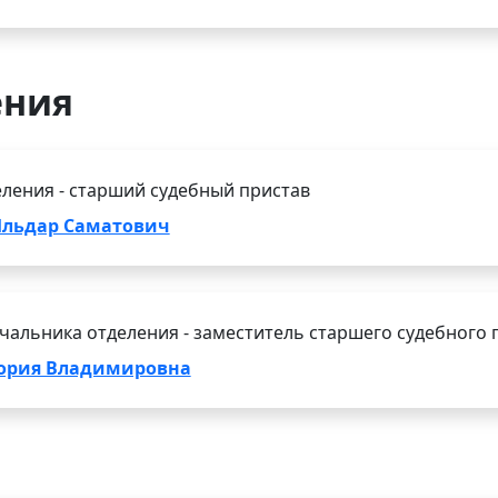
ения
ления - старший судебный пристав
Ильдар Саматович
чальника отделения - заместитель старшего судебного 
тория Владимировна