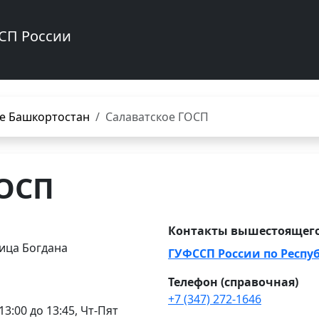
СП России
е Башкортостан
Салаватское ГОСП
ГОСП
Контакты вышестоящего
лица Богдана
ГУФССП России по Респу
Телефон (справочная)
+7 (347) 272-1646
13:00 до 13:45, Чт-Пят