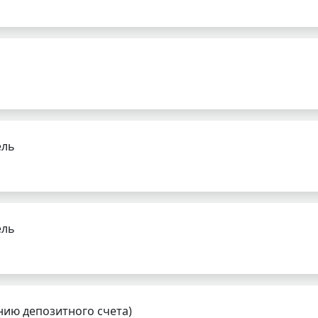
ель
ель
нию депозитного счета)