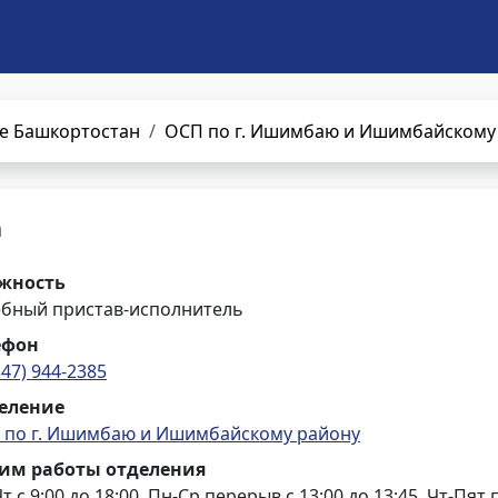
е Башкортостан
ОСП по г. Ишимбаю и Ишимбайскому
а
жность
ебный пристав-исполнитель
ефон
347) 944-2385
еление
 по г. Ишимбаю и Ишимбайскому району
им работы отделения
т с 9:00 до 18:00, Пн-Ср перерыв с 13:00 до 13:45, Чт-Пят 