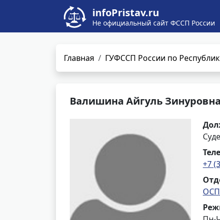
infoPristav.ru
Не официальный сайт ФССП России
Главная
ГУФССП России по Республик
Валишина Айгуль Зинуровн
Дол
Суд
Тел
+7 (
Отд
ОСП
Реж
Пн-Ч