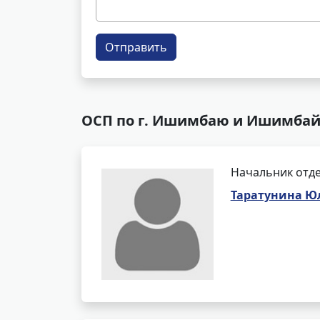
Отправить
ОСП по г. Ишимбаю и Ишимбайс
Начальник отде
Таратунина Ю