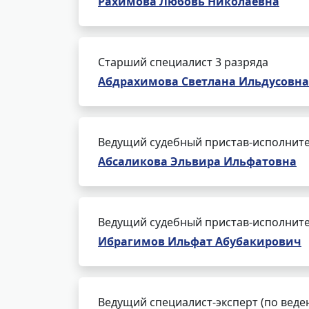
Рахимова Любовь Николаевна
Старший специалист 3 разряда
Абдрахимова Светлана Ильдусовна
Ведущий судебный пристав-исполнит
Абсаликова Эльвира Ильфатовна
Ведущий судебный пристав-исполнит
Ибрагимов Ильфат Абубакирович
Ведущий специалист-эксперт (по веде