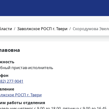
бласти
Заволжское РОСП г. Твери
Скородумова Эвел
лавовна
жность
ебный пристав-исполнитель
ефон
482) 277-9041
еление
лжское РОСП г. Твери
им работы отделения
дельник-четверг с 9.00 до 18.00, пятница с 9.00 до 16.45