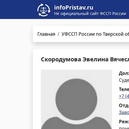
infoPristav.ru
Не официальный сайт ФССП России
Главная
УФССП России по Тверской о
Скородумова Эвелина Вячес
Дол
Суд
Тел
+7 (
Отд
Заво
Реж
поне