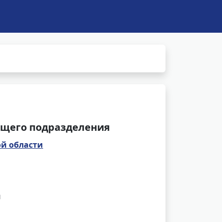
щего подразделения
ой области
и