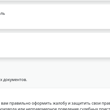
ель
х документов.
 вам правильно оформить жалобу и защитить свои прав
роизвола или неправомерное поведение судебных прист