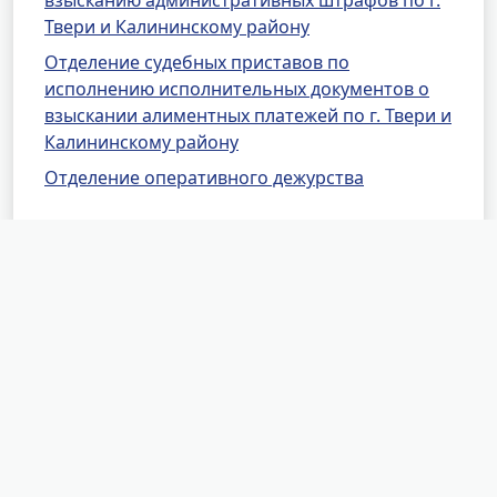
взысканию административных штрафов по г.
Твери и Калининскому району
Отделение судебных приставов по
исполнению исполнительных документов о
взыскании алиментных платежей по г. Твери и
Калининскому району
Отделение оперативного дежурства
Районные отделения УФССП
России по Тверской области
ОСП по Западнодвинскому, Жарковскому и
Андреапольскому районам
МРОСП по ОВИП
Старицкое РОСП