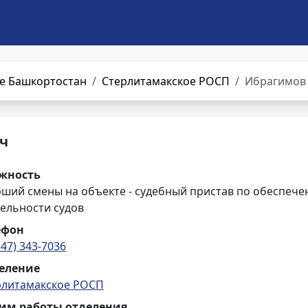
е Башкортостан
Стерлитамакское РОСП
Ибрагимов 
ч
жность
рший смены на объекте - судебный пристав по обеспече
ельности судов
ефон
347) 343-7036
еление
рлитамакское РОСП
им работы отделения