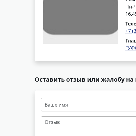
Пн-Ч
16.4
Тел
+7 (
Гла
ГУФ
Оставить отзыв или жалобу на