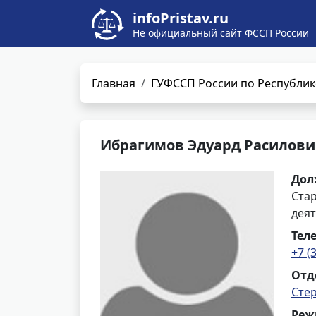
infoPristav.ru
Не официальный сайт ФССП России
Главная
ГУФССП России по Республик
Ибрагимов Эдуард Расилови
Дол
Ста
деят
Тел
+7 (
Отд
Сте
Реж