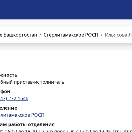
е Башкортостан
Стерлитамакское РОСП
Ильясова Л
жность
ебный пристав-исполнитель
ефон
347) 272-1646
еление
рлитамакское РОСП
им работы отделения
т с 9:00 до 18:00, Пн-Ср перерыв с 13:00 до 13:45, Чт-Пят 