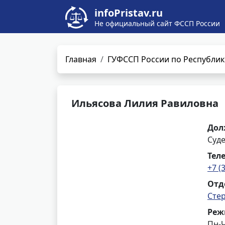
infoPristav.ru
Не официальный сайт ФССП России
Главная
ГУФССП России по Республик
Ильясова Лилия Равиловна
Дол
Суд
Тел
+7 (
Отд
Сте
Реж
Пн-Ч