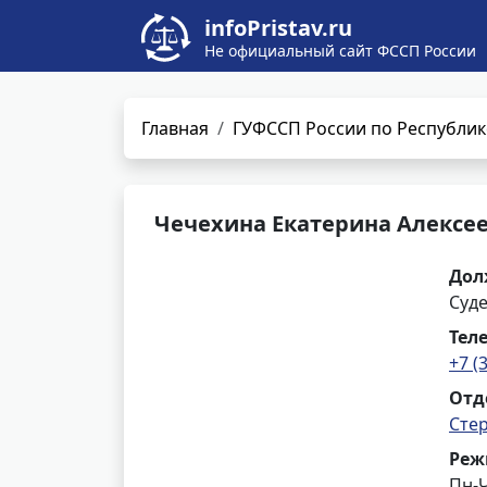
infoPristav.ru
Не официальный сайт ФССП России
Главная
ГУФССП России по Республик
Чечехина Екатерина Алексе
Дол
Суд
Тел
+7 (
Отд
Сте
Реж
Пн-Ч