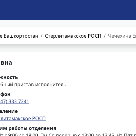
е Башкортостан
Стерлитамакское РОСП
Чечехина Е
евна
жность
ебный пристав-исполнитель
ефон
347) 333-7241
еление
рлитамакское РОСП
им работы отделения
т с 9:00 до 18:00, Пн-Ср перерыв с 13:00 до 13:45, Чт-Пят 