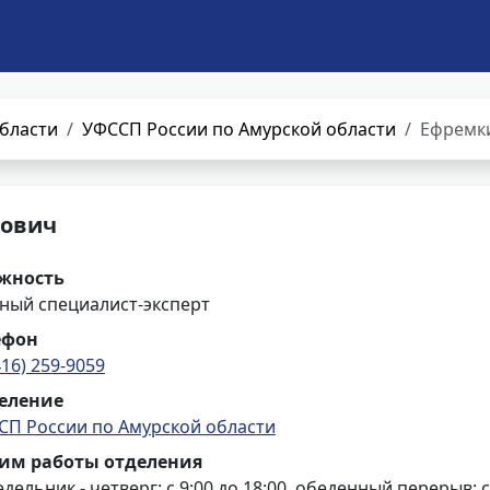
бласти
УФССП России по Амурской области
Ефремк
рович
жность
ный специалист-эксперт
ефон
416) 259-9059
еление
СП России по Амурской области
им работы отделения
дельник - четверг: с 9:00 до 18:00, обеденный перерыв: с 