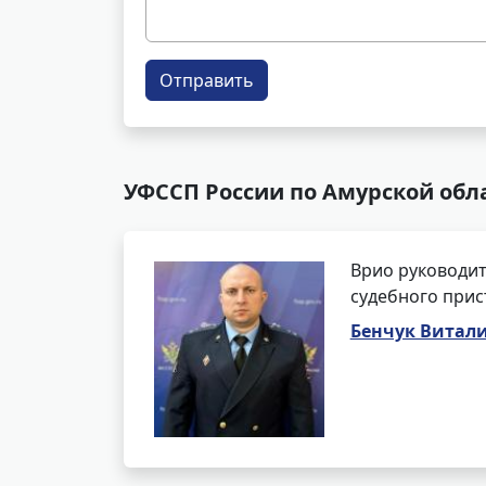
Отправить
УФССП России по Амурской обл
Врио руководит
судебного прис
Бенчук Витал