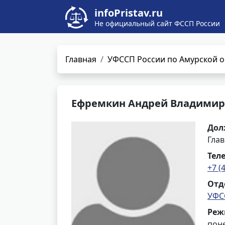
infoPristav.ru
Не официальный сайт ФССП России
Главная
УФССП России по Амурской о
Ефремкин Андрей Владими
Дол
Глав
Тел
+7 (
Отд
УФС
Реж
поне