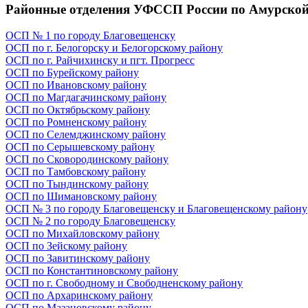
Районные отделения УФССП России по Амурской
ОСП № 1 по городу Благовещенску
ОСП по г. Белогорску и Белогорскому району
ОСП по г. Райчихинску и пгт. Прогресс
ОСП по Бурейскому району
ОСП по Ивановскому району
ОСП по Магдагачинскому району
ОСП по Октябрьскому району
ОСП по Ромненскому району
ОСП по Селемджинскому району
ОСП по Серышевскому району
ОСП по Сковородинскому району
ОСП по Тамбовскому району
ОСП по Тындинскому району
ОСП по Шимановскому району
ОСП № 3 по городу Благовещенску и Благовещенскому району
ОСП № 2 по городу Благовещенску
ОСП по Михайловскому району
ОСП по Зейскому району
ОСП по Завитинскому району
ОСП по Константиновскому району
ОСП по г. Свободному и Свободненскому району
ОСП по Архаринскому району
ОСП по Мазановскому району