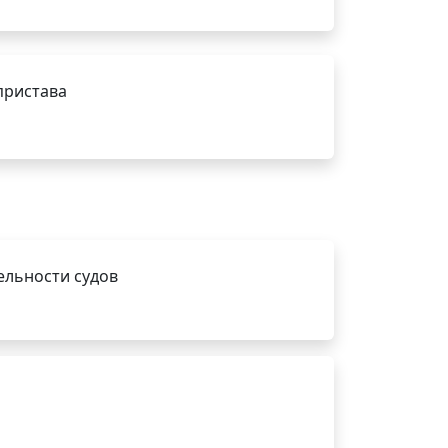
пристава
ельности судов