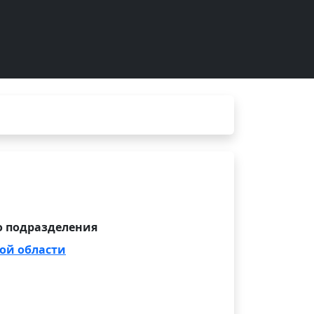
 подразделения
ой области