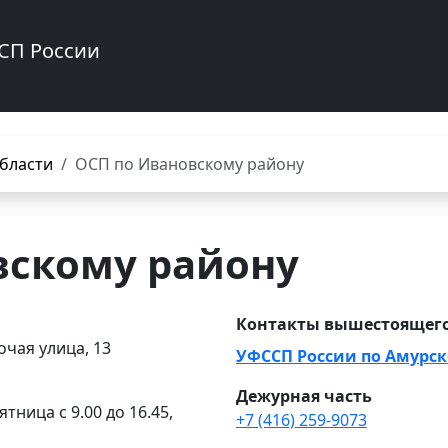
СП России
бласти
ОСП по Ивановскому району
вскому району
Контакты вышестоящего
очая улица, 13
УФССП России по Амурск
Дежурная часть
ятница с 9.00 до 16.45,
+7 (416) 259-9073